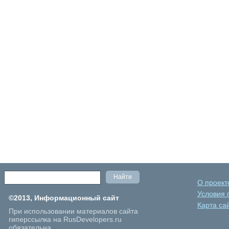
О проект
Условия 
©2013, Информационный сайт
Карта са
При использовании материалов сайта
гиперссылка на RusDevelopers.ru
обязательна.