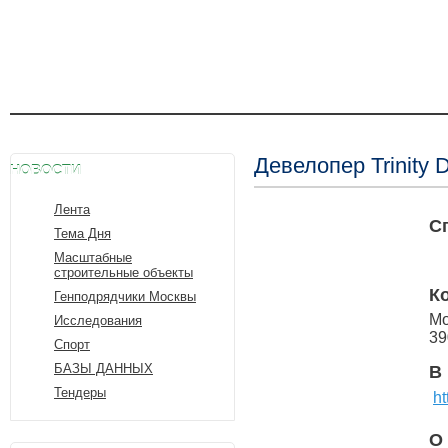
Девелопер Trinity 
НОВОСТИ
Лента
С
Тема Дня
Масштабные
строительные объекты
К
Генподрядчики Москвы
Мо
Исследования
39
Спорт
БАЗЫ ДАННЫХ
В
Тендеры
ht
О