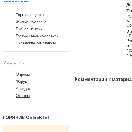
ДЕВЕЛОПЕРЫ
Де
Tr
Торговые центры
го
ка
Жилые комплексы
Co
Бизнес-центры
В 
«Е
Гостиничные комплексы
Ро
Складские комплексы
зн
по
вн
ОБЩЕНИЕ
Опросы
Комментарии к материа
Форум
Анекдоты
Отзывы
ГОРЯЧИЕ ОБЪЕКТЫ